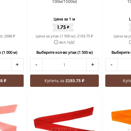
100м/1500м)
1
Цена за 1 м
Ц
1.75
₽
м):
2688
Цена за упак (1 500 м):
2193.75
Цена за у
₽
₽
вкл. НДС
 (1 000 м)
Выберите кол-во упак (1 500 м)
Выберите к
+
-
+
-
Купить за
Куп
8 ₽
2193.75 ₽