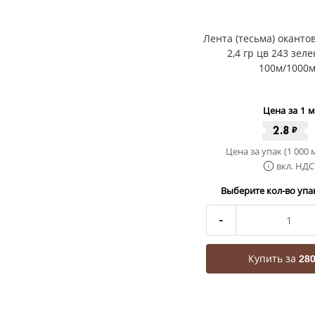
Лента (тесьма) окант
2,4 гр цв 243 зел
100м/1000м
Цена за 1 м
2.8
₽
Цена за упак (1 000 
вкл. НДС
Выберите кол-во упак
-
Купить за
280