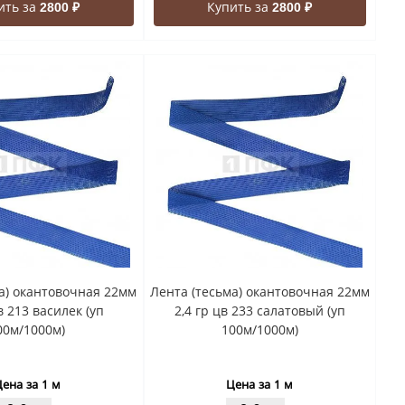
ить за
Купить за
2800 ₽
2800 ₽
а) окантовочная 22мм
Лента (тесьма) окантовочная 22мм
в 213 василек (уп
2,4 гр цв 233 салатовый (уп
00м/1000м)
100м/1000м)
ена за 1 м
Цена за 1 м