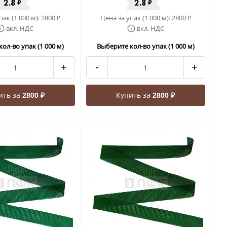
2.8
2.8
₽
₽
пак (1 000 м):
2800
Цена за упак (1 000 м):
2800
₽
₽
вкл. НДС
вкл. НДС
ол-во упак (1 000 м)
Выберите кол-во упак (1 000 м)
+
-
+
ить за
Купить за
2800 ₽
2800 ₽