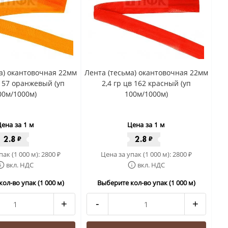
а) окантовочная 22мм
Лента (тесьма) окантовочная 22мм
 157 оранжевый (уп
2,4 гр цв 162 красный (уп
00м/1000м)
100м/1000м)
ена за 1 м
Цена за 1 м
2.8
2.8
₽
₽
пак (1 000 м):
2800
Цена за упак (1 000 м):
2800
₽
₽
вкл. НДС
вкл. НДС
ол-во упак (1 000 м)
Выберите кол-во упак (1 000 м)
+
-
+