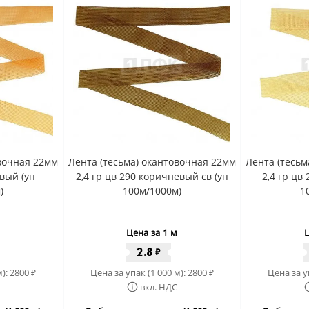
овочная 22мм
Лента (тесьма) окантовочная 22мм
Лента (тесьм
евый (уп
2,4 гр цв 290 коричневый св (уп
2,4 гр цв
)
100м/1000м)
1
Цена за 1 м
Ц
2.8
₽
м):
2800
Цена за упак (1 000 м):
2800
Цена за у
₽
₽
вкл. НДС