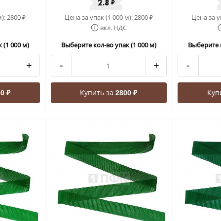
2.8
₽
м):
2800
Цена за упак (1 000 м):
2800
Цена за у
₽
₽
вкл. НДС
 (1 000 м)
Выберите кол-во упак (1 000 м)
Выберите к
+
-
+
-
Купить за
Куп
0 ₽
2800 ₽