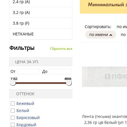
2.4 гр (А)
3.2 гр (A)
3.8 гр (F)
Сортировать:
по и
НЕТКАНЫЕ
по имени
по
Фильтры
Сбросить все
ЦЕНА ЗА УП.
От
До
1162
4844
ОТТЕНОК
Бежевый
Белый
Лента (тесьма) окант
Бирюзовый
2,36 гр цв белый (уп 
Бордовый