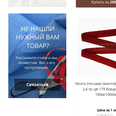
Купить за
280
Лента (тесьма) окант
2,4 гр цв 179 борд
100м/1000м
Цена за 1 м