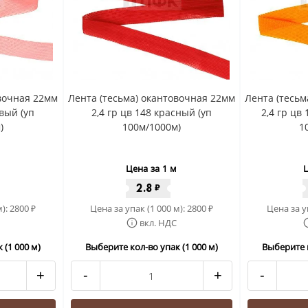
овочная 22мм
Лента (тесьма) окантовочная 22мм
Лента (тесьм
овый (уп
2,4 гр цв 148 красный (уп
2,4 гр цв
)
100м/1000м)
1
Цена за 1 м
Ц
2.8
₽
м):
2800
Цена за упак (1 000 м):
2800
Цена за у
₽
₽
вкл. НДС
 (1 000 м)
Выберите кол-во упак (1 000 м)
Выберите к
+
-
+
-