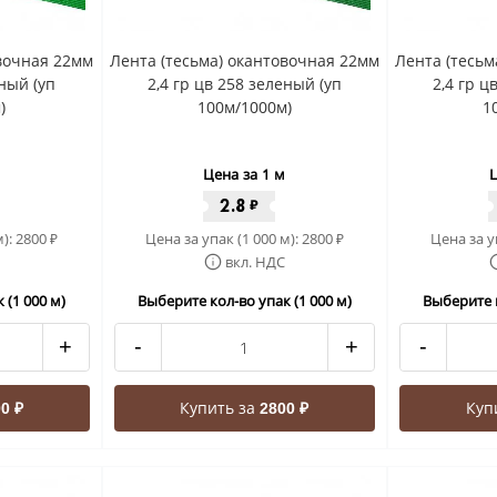
овочная 22мм
Лента (тесьма) окантовочная 22мм
Лента (тесьм
еный (уп
2,4 гр цв 258 зеленый (уп
2,4 гр ц
)
100м/1000м)
1
Цена за 1 м
Ц
2.8
₽
м):
2800
Цена за упак (1 000 м):
2800
Цена за у
₽
₽
вкл. НДС
 (1 000 м)
Выберите кол-во упак (1 000 м)
Выберите к
+
-
+
-
Купить за
Куп
0 ₽
2800 ₽