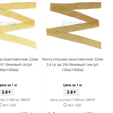
а) окантовочная 22мм
Лента (тесьма) окантовочная 22мм
 291 бежевый св (уп
2,4 гр цв 294 бежевый тем (уп
00м/1000м)
100м/1000м)
ена за 1 м
Цена за 1 м
2.8
2.8
₽
₽
пак (1 000 м):
2800
Цена за упак (1 000 м):
2800
₽
₽
вкл. НДС
вкл. НДС