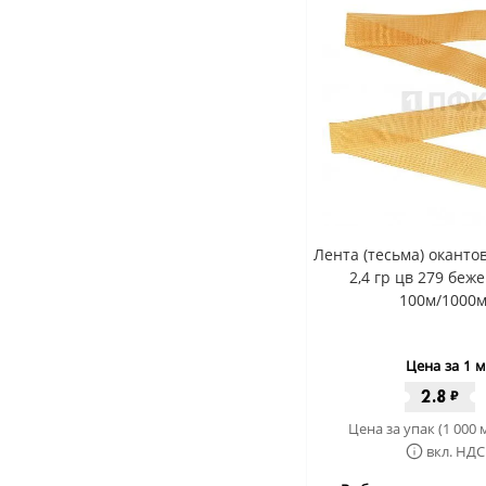
Лента (тесьма) окант
2,4 гр цв 279 беж
100м/1000м
Цена за 1 м
2.8
₽
Цена за упак (1 000 
вкл. НДС