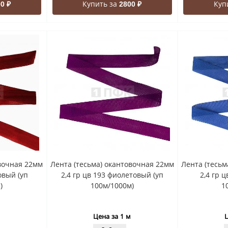
Купить за
Куп
0 ₽
2800 ₽
овочная 22мм
Лента (тесьма) окантовочная 22мм
Лента (тесьм
овый (уп
2,4 гр цв 193 фиолетовый (уп
2,4 гр ц
)
100м/1000м)
1
Цена за 1 м
Ц