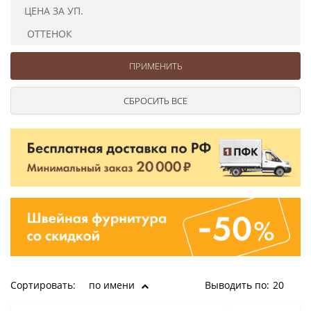
Ушковые
Цепочки шарики с замком
Ткани
ЦЕНА ЗА УП.
Шторные
Шнуры
ОТТЕНОК
Элементы декора
Сумочная фурнитура
Сортировать:
по имени
Выводить по:
20