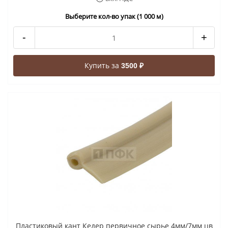
Выберите кол-во упак (1 000 м)
-
+
Купить за
3500 ₽
Пластиковый кант Кедер первичное сырье 4мм/7мм цв