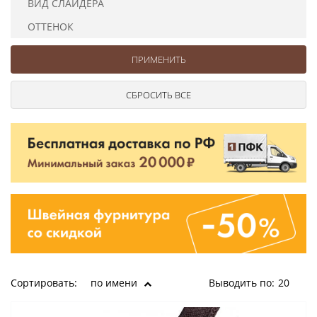
ВИД СЛАЙДЕРА
Ушковые
Цепочки шарики с замком
Ткани
Шторные
Шнуры
ОТТЕНОК
Элементы декора
Сумочная фурнитура
Сортировать:
по имени
Выводить по:
20