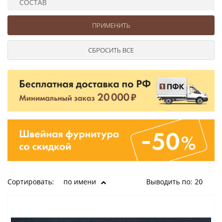
СОСТАВ
Ушковые
Цепочки шарики с замком
Ткани
Шторные
Шнуры
Элементы декора
Сумочная фурнитура
Сортировать:
по имени
Выводить по:
20