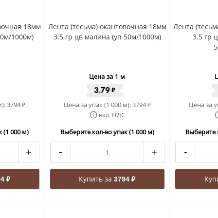
овочная 18мм
Лента (тесьма) окантовочная 18мм
Лента (тесьм
50м/1000м)
3.5 гр цв малина (уп 50м/1000м)
3.5 гр 
5
Цена за 1 м
Ц
3.79
₽
м):
3794
Цена за упак (1 000 м):
3794
Цена за у
₽
₽
вкл. НДС
 (1 000 м)
Выберите кол-во упак (1 000 м)
Выберите к
+
-
+
-
Купить за
Куп
4 ₽
3794 ₽