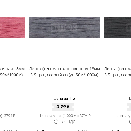
овочная 18мм
Лента (тесьма) окантовочная 18мм
Лента (тесьм
 50м/1000м)
3.5 гр цв серый св (уп 50м/1000м)
3.5 гр цв се
Цена за 1 м
Ц
3.79
₽
м):
3794
Цена за упак (1 000 м):
3794
Цена за у
₽
₽
вкл. НДС