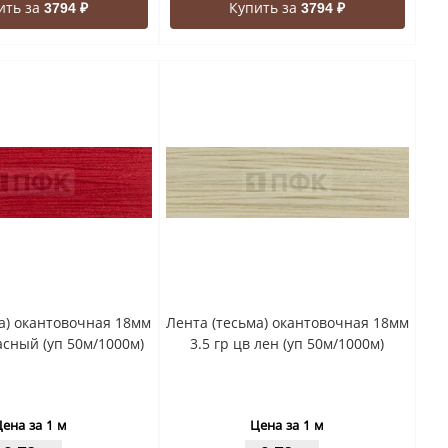
ить за
Купить за
3794 ₽
3794 ₽
а) окантовочная 18мм
Лента (тесьма) окантовочная 18мм
расный (уп 50м/1000м)
3.5 гр цв лен (уп 50м/1000м)
ена за 1 м
Цена за 1 м