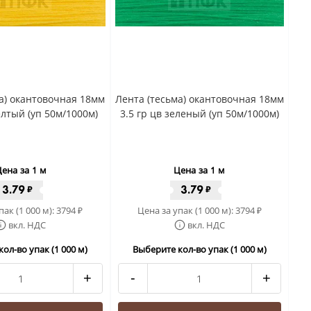
а) окантовочная 18мм
Лента (тесьма) окантовочная 18мм
елтый (уп 50м/1000м)
3.5 гр цв зеленый (уп 50м/1000м)
ена за 1 м
Цена за 1 м
3.79
3.79
₽
₽
пак (1 000 м):
3794
Цена за упак (1 000 м):
3794
₽
₽
вкл. НДС
вкл. НДС
ол-во упак (1 000 м)
Выберите кол-во упак (1 000 м)
+
-
+