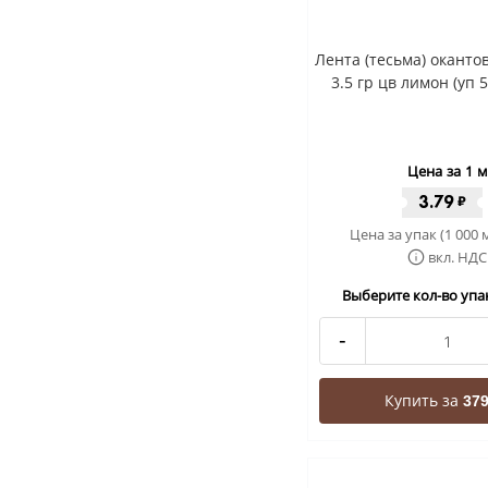
Лента (тесьма) окант
3.5 гр цв лимон (уп 
Цена за 1 м
3.79
₽
Цена за упак (1 000 
вкл. НДС
Выберите кол-во упак
-
Купить за
379