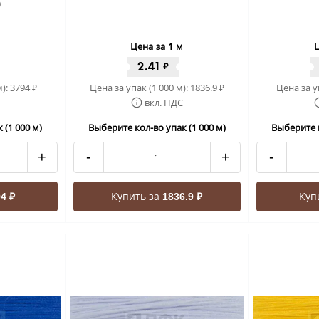
)
Цена за 1 м
Ц
2.41
₽
м):
3794
Цена за упак (1 000 м):
1836.9
Цена за у
₽
₽
вкл. НДС
 (1 000 м)
Выберите кол-во упак (1 000 м)
Выберите к
+
-
+
-
Купить за
Куп
4 ₽
1836.9 ₽