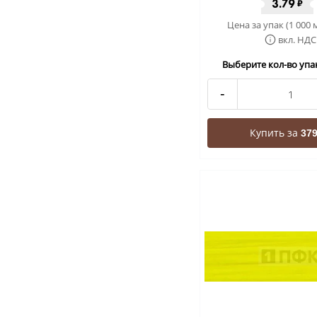
3.79
₽
Цена за упак (1 000 
вкл. НДС
Выберите кол-во упак
-
Купить за
379