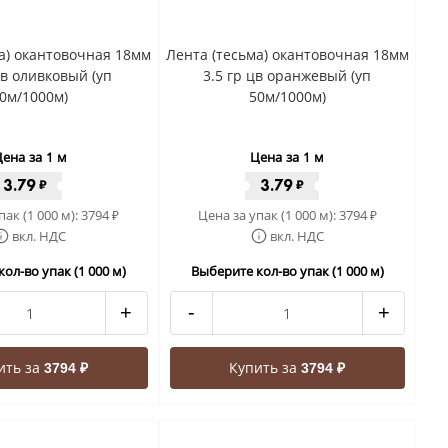
а) окантовочная 18мм
Лента (тесьма) окантовочная 18мм
цв оливковый (уп
3.5 гр цв оранжевый (уп
0м/1000м)
50м/1000м)
ена за 1 м
Цена за 1 м
3.79
3.79
₽
₽
пак (1 000 м):
3794
Цена за упак (1 000 м):
3794
₽
₽
вкл. НДС
вкл. НДС
ол-во упак (1 000 м)
Выберите кол-во упак (1 000 м)
+
-
+
ить за
Купить за
3794 ₽
3794 ₽