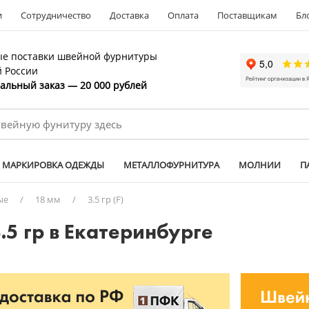
и
Сотрудничество
Доставка
Оплата
Поставщикам
Бл
е поставки швейной фурнитуры
й России
льный заказ — 20 000 рублей
МАРКИРОВКА ОДЕЖДЫ
МЕТАЛЛОФУРНИТУРА
МОЛНИИ
П
ые
/
18 мм
/
3.5 гр (F)
.5 гр в Екатеринбурге