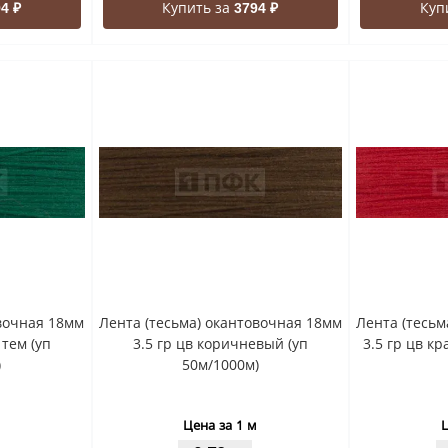
Купить за
Куп
4 ₽
3794 ₽
овочная 18мм
Лента (тесьма) окантовочная 18мм
Лента (тесьм
 тем (уп
3.5 гр цв коричневый (уп
3.5 гр цв к
)
50м/1000м)
Цена за 1 м
Ц