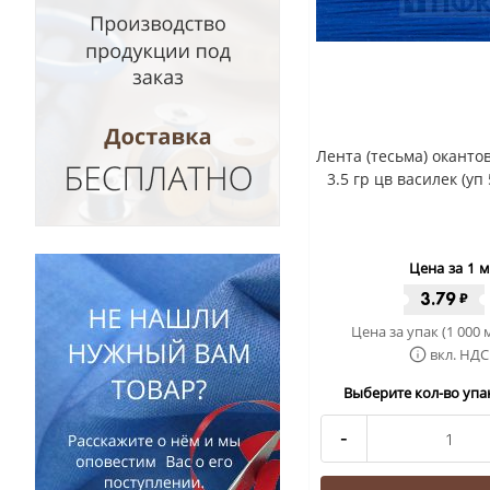
Лента (тесьма) окант
3.5 гр цв василек (уп
Цена за 1 м
3.79
₽
Цена за упак (1 000 
вкл. НДС
Выберите кол-во упак
-