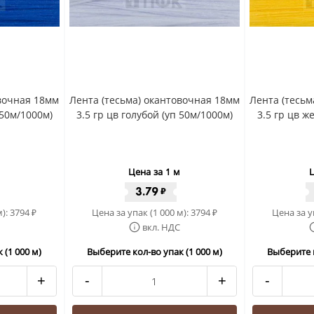
овочная 18мм
Лента (тесьма) окантовочная 18мм
Лента (тесьм
 50м/1000м)
3.5 гр цв голубой (уп 50м/1000м)
3.5 гр цв ж
Цена за 1 м
Ц
3.79
₽
м):
3794
Цена за упак (1 000 м):
3794
Цена за у
₽
₽
вкл. НДС
 (1 000 м)
Выберите кол-во упак (1 000 м)
Выберите к
+
-
+
-