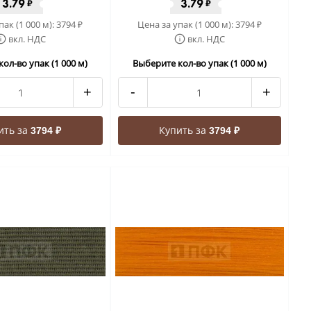
3.79
3.79
₽
₽
пак (1 000 м):
3794
Цена за упак (1 000 м):
3794
₽
₽
вкл. НДС
вкл. НДС
ол-во упак (1 000 м)
Выберите кол-во упак (1 000 м)
+
-
+
ить за
Купить за
3794 ₽
3794 ₽