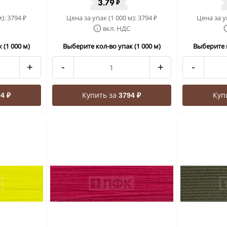
3.79
₽
м):
3794
Цена за упак (1 000 м):
3794
Цена за у
₽
₽
вкл. НДС
 (1 000 м)
Выберите кол-во упак (1 000 м)
Выберите к
+
-
+
-
Купить за
Куп
4 ₽
3794 ₽