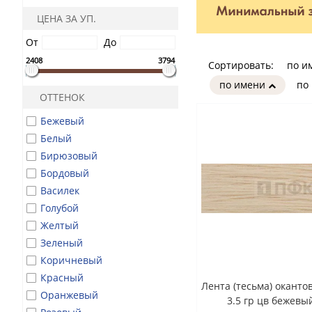
ЦЕНА ЗА УП.
От
До
2408
3794
Сортировать:
по и
по имени
по
ОТТЕНОК
Бежевый
Белый
Бирюзовый
Бордовый
Василек
Голубой
Желтый
Зеленый
Коричневый
Красный
Лента (тесьма) окант
Оранжевый
3.5 гр цв бежевый