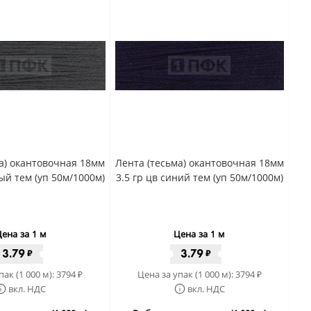
а) окантовочная 18мм
Лента (тесьма) окантовочная 18мм
рый тем (уп 50м/1000м)
3.5 гр цв синий тем (уп 50м/1000м)
ена за 1 м
Цена за 1 м
3.79
3.79
₽
₽
пак (1 000 м):
3794
Цена за упак (1 000 м):
3794
₽
₽
вкл. НДС
вкл. НДС