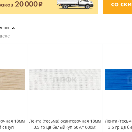
мени
 цене
овочная 18мм
Лента (тесьма) окантовочная 18мм
Лента (тесьм
 св (уп
3.5 гр цв белый (уп 50м/1000м)
3.5 гр цв б