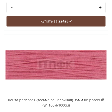
-
+
Купить за
22428 ₽
Лента репсовая (тесьма вешалочная) 35мм цв розовый
(уп 100м/1000м)