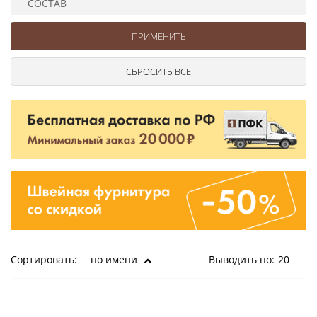
СОСТАВ
Ушковые
Цепочки шарики с замком
Ткани
Шторные
Шнуры
Элементы декора
Сумочная фурнитура
Сортировать:
по имени
Выводить по:
20