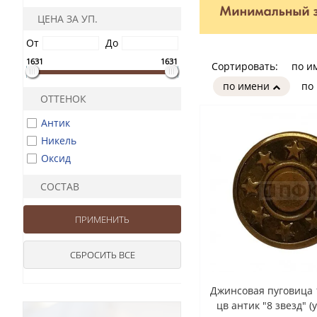
ЦЕНА ЗА УП.
От
До
1631
1631
Сортировать:
по и
по имени
по
ОТТЕНОК
Антик
Никель
Оксид
СОСТАВ
Джинсовая пуговица 
цв антик "8 звезд" (