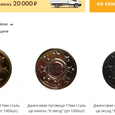
мени
 цене
17мм сталь
Джинсовая пуговица 17мм сталь
Джинсовая 
уп 1000шт)
цв никель "8 звезд" (уп 1000шт)
цв оксид "