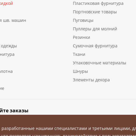
кидкой
Пластиковая фурнитура
Портновские товары
я шв. машин
Пуговицы
Пуллеры для молний
Резинки
 одежды
Сумочная фурнитура
нитура
Ткани
Упаковочные материалы
олотна
Шнуры
Элементы декора
ие
йте заказы
, разработанные нашими специалистами и третьими лицами, д
 что позволяет нам улучшать взаимодействие с пользователями