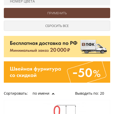
НОМЕР ЦВЕТА
Ушковые
Цепочки шарики с замком
Ткани
Шторные
Шнуры
Элементы декора
Сумочная фурнитура
Сортировать:
по имени
Выводить по:
20