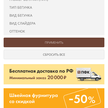
Ушковые
Цепочки шарики с замком
Ткани
ТИП БЕГУНКА
Шторные
Шнуры
Элементы декора
ВИД БЕГУНКА
Сумочная фурнитура
ВИД СЛАЙДЕРА
ОТТЕНОК