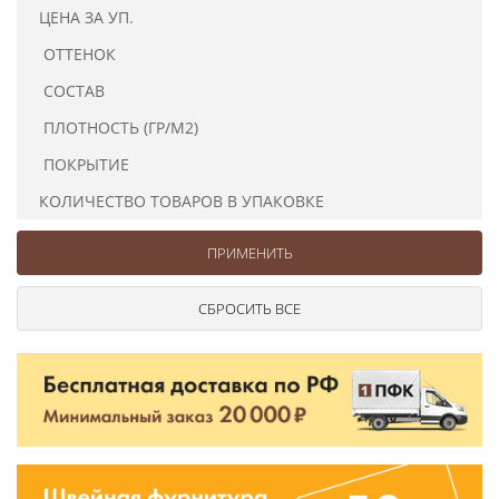
Ушковые
Цепочки шарики с замком
Ткани
ЦЕНА ЗА УП.
Шторные
Шнуры
ОТТЕНОК
Элементы декора
СОСТАВ
Сумочная фурнитура
ПЛОТНОСТЬ (ГР/М2)
ПОКРЫТИЕ
КОЛИЧЕСТВО ТОВАРОВ В УПАКОВКЕ