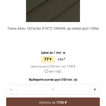
Ткань Бязь 142гр/м2 (ГОСТ) 100%ХБ цв олива (рул 100м)
Цена за 1 пог. м
77
₽
154
₽
Цена за рул (100 пог. м):
7700
₽
вкл. НДС
Выберите кол-во рул (100 пог. м)
-
+
Купить за
7700 ₽