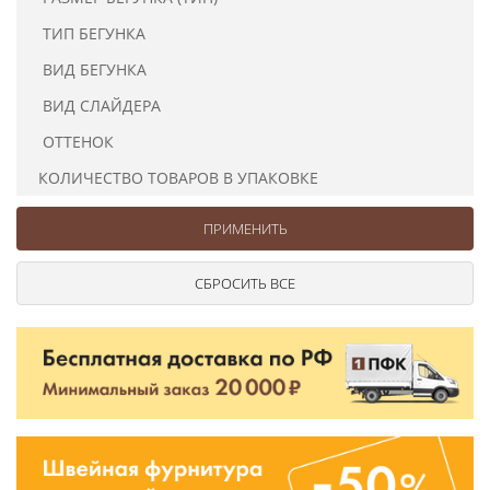
Ушковые
Цепочки шарики с замком
Ткани
ТИП БЕГУНКА
Шторные
Шнуры
Элементы декора
ВИД БЕГУНКА
Сумочная фурнитура
ВИД СЛАЙДЕРА
ОТТЕНОК
КОЛИЧЕСТВО ТОВАРОВ В УПАКОВКЕ