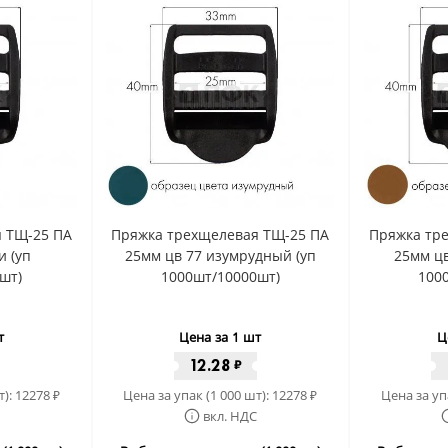
 ТЩ-25 ПА
Пряжка трехщелевая ТЩ-25 ПА
Пряжка тр
и (уп
25мм цв 77 изумрудный (уп
25мм цв
шт)
1000шт/10000шт)
100
т
Цена за 1 шт
Ц
12.28
₽
т):
12278
Цена за упак (1 000 шт):
12278
Цена за уп
₽
₽
вкл. НДС