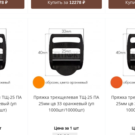
Купить за
Купи
78 ₽
12278 ₽
 ТЩ-25 ПА
Пряжка трехщелевая ТЩ-25 ПА
Пряжка тр
евый (уп
25мм цв 33 оранжевый (уп
25мм цв 
шт)
1000шт/10000шт)
100
т
Цена за 1 шт
Ц