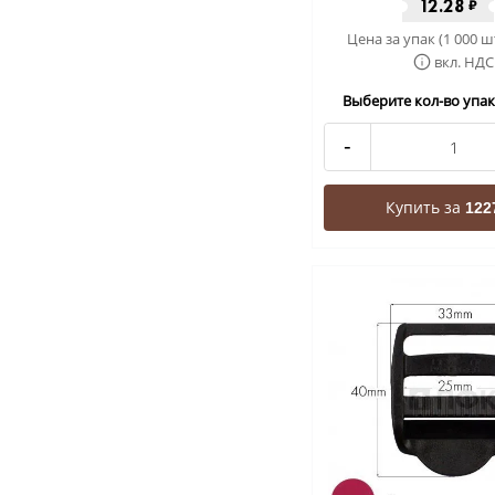
12.28
₽
Цена за упак (1 000 ш
вкл. НДС
Выберите кол-во упак 
-
Купить за
122