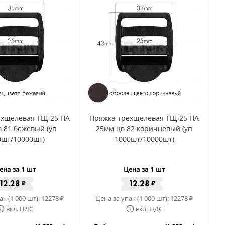
ехщелевая ТЩ-25 ПА
Пряжка трехщелевая ТЩ-25 ПА
 81 бежевый (уп
25мм цв 82 коричневый (уп
0шт/10000шт)
1000шт/10000шт)
ена за 1 шт
Цена за 1 шт
12.28
12.28
₽
₽
ак (1 000 шт):
12278
Цена за упак (1 000 шт):
12278
₽
₽
вкл. НДС
вкл. НДС