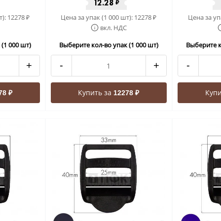
12.28
₽
т):
12278
Цена за упак (1 000 шт):
12278
Цена за уп
₽
₽
вкл. НДС
(1 000 шт)
Выберите кол-во упак (1 000 шт)
Выберите к
+
-
+
-
Купить за
Купи
78 ₽
12278 ₽