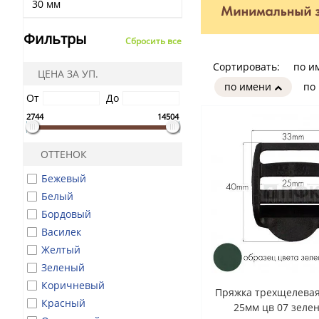
30 мм
Фильтры
Сбросить все
Сортировать:
по и
ЦЕНА ЗА УП.
по имени
по
От
До
2744
14504
ОТТЕНОК
Бежевый
Белый
Бордовый
Василек
Желтый
Зеленый
Коричневый
Пряжка трехщелевая
Красный
25мм цв 07 зеле