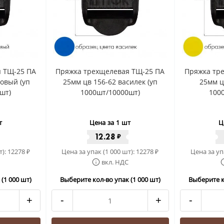
 ТЩ-25 ПА
Пряжка трехщелевая ТЩ-25 ПА
Пряжка тр
зовый (уп
25мм цв 156-62 василек (уп
25мм ц
шт)
1000шт/10000шт)
100
т
Цена за 1 шт
Ц
12.28
₽
т):
12278
Цена за упак (1 000 шт):
12278
Цена за уп
₽
₽
вкл. НДС
(1 000 шт)
Выберите кол-во упак (1 000 шт)
Выберите к
+
-
+
-