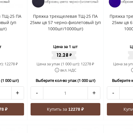
 ТЩ-25 ПА
Пряжка трехщелевая ТЩ-25 ПА
Пряжка тр
овый (уп
25мм цв 57 черно-фиолетовый (уп
25мм цв 6
шт)
1000шт/10000шт)
100
т
Цена за 1 шт
Ц
12.28
₽
т):
12278
Цена за упак (1 000 шт):
12278
Цена за уп
₽
₽
вкл. НДС
(1 000 шт)
Выберите кол-во упак (1 000 шт)
Выберите к
+
-
+
-
Купить за
Купи
78 ₽
12278 ₽