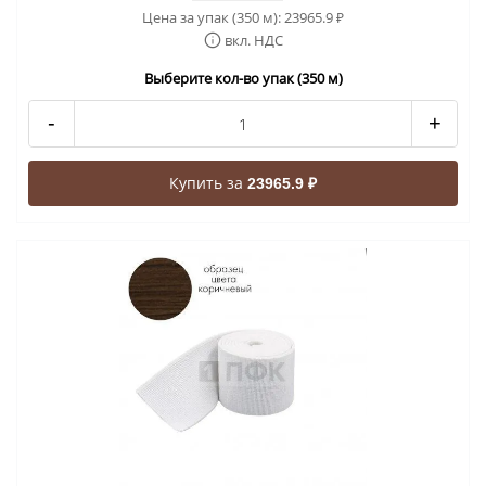
Цена за упак (350 м):
23965.9
₽
вкл. НДС
Выберите кол-во упак (350 м)
-
+
Купить за
23965.9 ₽