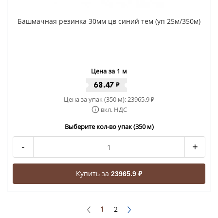
Башмачная резинка 30мм цв синий тем (уп 25м/350м)
Цена за 1 м
68.47
₽
Цена за упак (350 м):
23965.9
₽
вкл. НДС
Выберите кол-во упак (350 м)
-
+
Купить за
23965.9 ₽
1
2