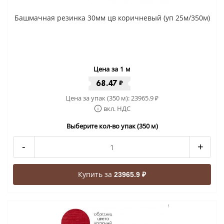
Башмачная резинка 30мм цв коричневый (уп 25м/350м)
Цена за 1 м
68.47
₽
Цена за упак (350 м):
23965.9
₽
вкл. НДС
Выберите кол-во упак (350 м)
-
+
Купить за
23965.9 ₽