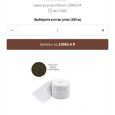
Цена за упак (350 м):
23965.9
₽
вкл. НДС
Выберите кол-во упак (350 м)
-
+
Купить за
23965.9 ₽