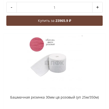
-
+
Купить за
23965.9 ₽
Башмачная резинка 30мм цв розовый (уп 25м/350м)