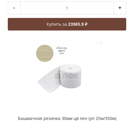
-
+
Купить за
23965.9 ₽
Башмачная резинка 30мм цв лен (уп 25м/350м)