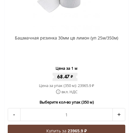
Башмачная резинка 30мм цв лимон (уп 25м/350м)
Цена за 1 м
68.47
₽
Цена за упак (350 м):
23965.9
₽
вкл. НДС
Выберите кол-во упак (350 м)
-
+
Купить за
23965.9 ₽