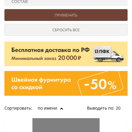
СОСТАВ
Ушковые
Цепочки шарики с замком
Ткани
Шторные
Шнуры
Элементы декора
Сумочная фурнитура
Сортировать:
по имени
Выводить по:
20