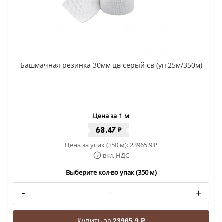
Башмачная резинка 30мм цв серый св (уп 25м/350м)
Цена за 1 м
68.47
₽
Цена за упак (350 м):
23965.9
₽
вкл. НДС
Выберите кол-во упак (350 м)
-
+
Купить за
23965.9 ₽