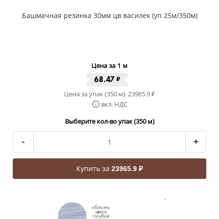
Башмачная резинка 30мм цв василек (уп 25м/350м)
Цена за 1 м
68.47
₽
Цена за упак (350 м):
23965.9
₽
вкл. НДС
Выберите кол-во упак (350 м)
-
+
Купить за
23965.9 ₽