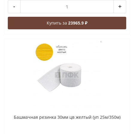
-
+
Купить за
23965.9 ₽
Башмачная резинка 30мм цв желтый (уп 25м/350м)