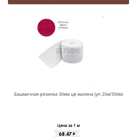
Башмачная резинка 30мм цв малина (уп 25м/350м)
Цена за 1 м
68.47
₽