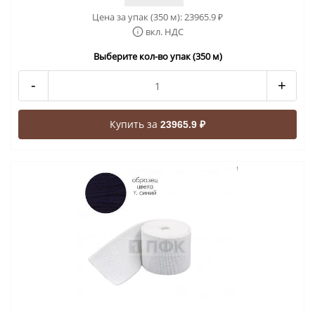
Цена за упак (350 м):
23965.9
₽
вкл. НДС
Выберите кол-во упак (350 м)
-
+
Купить за
23965.9 ₽