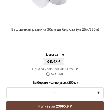
Башмачная резинка 30мм цв бирюза (уп 25м/350м)
Цена за 1 м
68.47
₽
Цена за упак (350 м):
23965.9
₽
вкл. НДС
Выберите кол-во упак (350 м)
-
+
Купить за
23965.9 ₽