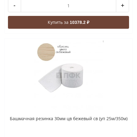
-
+
Купить за
10378.2 ₽
Башмачная резинка 30мм цв бежевый св (уп 25м/350м)