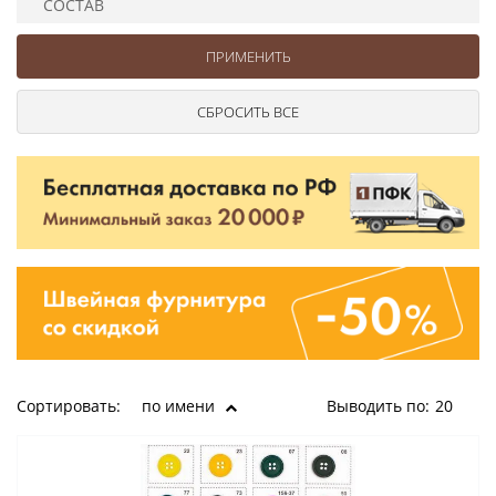
СОСТАВ
Ушковые
Цепочки шарики с замком
Ткани
Шторные
Шнуры
Элементы декора
Сумочная фурнитура
Сортировать:
по имени
Выводить по:
20