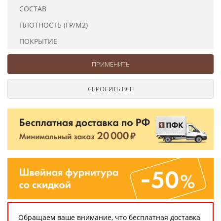
Ушковые
Цепочки шарики с замком
Ткани
СОСТАВ
Шторные
Шнуры
ПЛОТНОСТЬ (ГР/М2)
Элементы декора
ПОКРЫТИЕ
Сумочная фурнитура
Обращаем ваше внимание, что бесплатная доставка