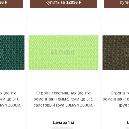
Купить за
Купи
36 ₽
12936 ₽
я (лента
Стропа текстильная (лента
Стропа т
/м цв 310
ременная) 18мм 5 гр/м цв 315
ременная) 18
/уп 3000м)
салатовый (рул 50м/уп 3000м)
(рул
Цена за 1 м
Ц