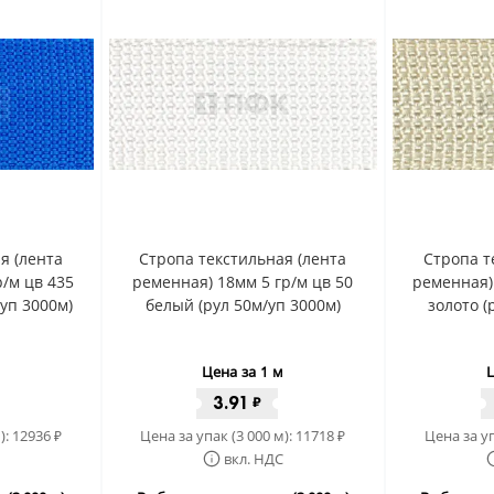
я (лента
Стропа текстильная (лента
Стропа т
/м цв 435
ременная) 18мм 5 гр/м цв 50
ременная)
/уп 3000м)
белый (рул 50м/уп 3000м)
золото (
Цена за 1 м
Ц
3.91
₽
):
12936
Цена за упак (3 000 м):
11718
Цена за уп
₽
₽
вкл. НДС