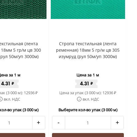
екстильная (лента
Стропа текстильная (лента
 18мм 5 гр/м цв 300
ременная) 18мм 5 гр/м цв 305
(рул 50м/уп 3000м)
изумруд (рул 50м/уп 3000м)
ена за 1 м
Цена за 1 м
4.31
4.31
₽
₽
ак (3 000 м):
12936
Цена за упак (3 000 м):
12936
₽
₽
вкл. НДС
вкл. НДС
ол-во упак (3 000 м)
Выберите кол-во упак (3 000 м)
+
-
+