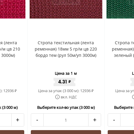
я (лента
Стропа текстильная (лента
Стропа т
/м цв 210
ременная) 18мм 5 гр/м цв 220
ременная)
 3000м)
бордо тем (рул 50м/уп 3000м)
зеленый 
Цена за 1 м
Ц
4.31
₽
):
12936
Цена за упак (3 000 м):
12936
Цена за уп
₽
₽
вкл. НДС
 (3 000 м)
Выберите кол-во упак (3 000 м)
Выберите к
+
-
+
-