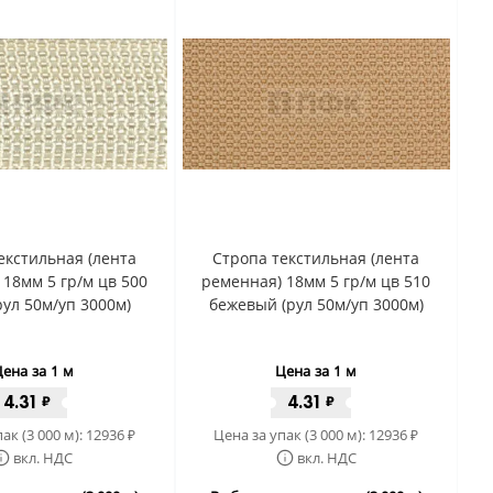
екстильная (лента
Стропа текстильная (лента
 18мм 5 гр/м цв 500
ременная) 18мм 5 гр/м цв 510
рул 50м/уп 3000м)
бежевый (рул 50м/уп 3000м)
ена за 1 м
Цена за 1 м
4.31
4.31
₽
₽
ак (3 000 м):
12936
Цена за упак (3 000 м):
12936
₽
₽
вкл. НДС
вкл. НДС