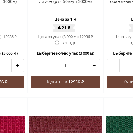
п 3000м)
лимон (рул 50м/уп 3000м)
оранжевый 
Цена за 1 м
Ц
4.31
₽
):
12936
Цена за упак (3 000 м):
12936
Цена за уп
₽
₽
вкл. НДС
 (3 000 м)
Выберите кол-во упак (3 000 м)
Выберите к
+
-
+
-
Купить за
Купи
36 ₽
12936 ₽