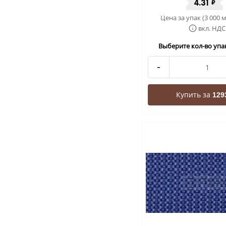
4.31
₽
Цена за упак (3 000 м
вкл. НДС
Выберите кол-во упак
-
Купить за
129