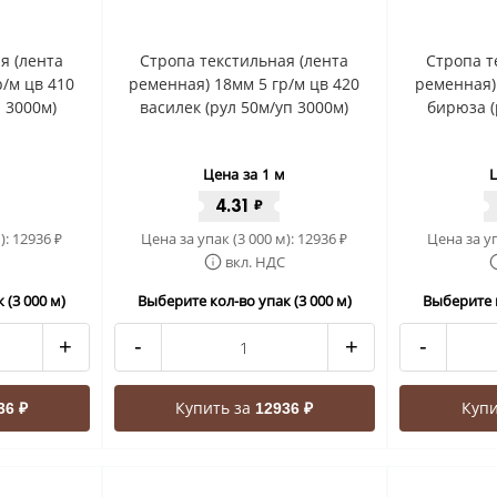
я (лента
Стропа текстильная (лента
Стропа т
/м цв 410
ременная) 18мм 5 гр/м цв 420
ременная)
 3000м)
василек (рул 50м/уп 3000м)
бирюза (
Цена за 1 м
Ц
4.31
₽
):
12936
Цена за упак (3 000 м):
12936
Цена за уп
₽
₽
вкл. НДС
 (3 000 м)
Выберите кол-во упак (3 000 м)
Выберите к
+
-
+
-
Купить за
Купи
36 ₽
12936 ₽