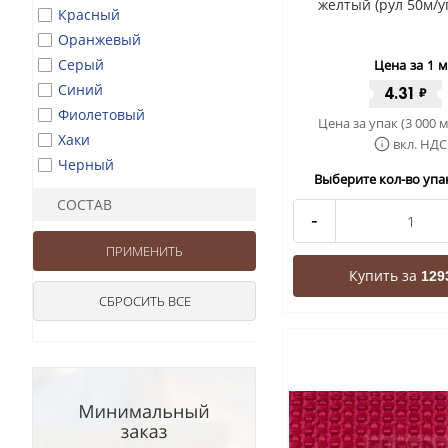
желтый (рул 50м/у
Красный
Оранжевый
Серый
Цена за 1 м
Синий
4.31
₽
Фиолетовый
Цена за упак (3 000 м
Хаки
вкл. НДС
Черный
Выберите кол-во упак
СОСТАВ
-
Купить за
129