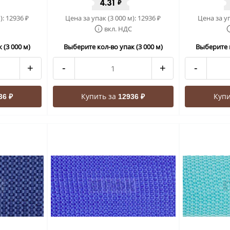
4.31
₽
):
12936
Цена за упак (3 000 м):
12936
Цена за уп
₽
₽
вкл. НДС
 (3 000 м)
Выберите кол-во упак (3 000 м)
Выберите к
+
-
+
-
Купить за
Купи
36 ₽
12936 ₽