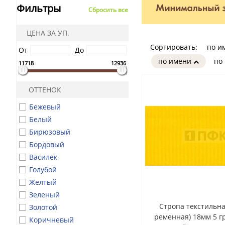
Фильтры
Сбросить все
ЦЕНА ЗА УП.
Сортировать:
по и
От
До
по имени
по
11718
12936
ОТТЕНОК
Бежевый
Белый
Бирюзовый
Бордовый
Василек
Голубой
Желтый
Зеленый
Стропа текстильна
Золотой
ременная) 18мм 5 гр
Коричневый