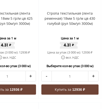
екстильная (лента
Стропа текстильная (лента
 18мм 5 гр/м цв 425
ременная) 18мм 5 гр/м цв 430
рул 50м/уп 3000м)
голубой (рул 50м/уп 3000м)
ена за 1 м
Цена за 1 м
4.31
4.31
₽
₽
ак (3 000 м):
12936
Цена за упак (3 000 м):
12936
₽
₽
вкл. НДС
вкл. НДС
ол-во упак (3 000 м)
Выберите кол-во упак (3 000 м)
+
-
+
ть за
Купить за
12936 ₽
12936 ₽