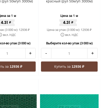
(рул 50м/уп 3000м)
красный (рул 50м/уп 3000м)
ена за 1 м
Цена за 1 м
4.31
4.31
₽
₽
ак (3 000 м):
12936
Цена за упак (3 000 м):
12936
₽
₽
вкл. НДС
вкл. НДС
ол-во упак (3 000 м)
Выберите кол-во упак (3 000 м)
+
-
+
ть за
Купить за
12936 ₽
12936 ₽