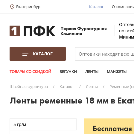
Екатеринбург
Каталог
О компани
Оптовы
по все
Минима
КАТАЛОГ
ТОВАРЫ СО СКИДКОЙ
БЕГУНКИ
ЛЕНТЫ
МАНЖЕТЫ
Швейная фурнитура
/
Каталог
/
Ленты
/
Ременные (с
Ленты ременные 18 мм в Ека
5 гр/м