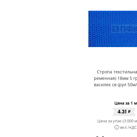
Стропа текстильна
ременная) 18мм 5 гр
василек св (рул 50м
Цена за 1 м
4.31
₽
Цена за упак (3 000 м
вкл. НДС