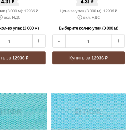
4.31
4.31
₽
₽
ак (3 000 м):
12936
Цена за упак (3 000 м):
12936
₽
₽
вкл. НДС
вкл. НДС
ол-во упак (3 000 м)
Выберите кол-во упак (3 000 м)
+
-
+
ть за
Купить за
12936 ₽
12936 ₽