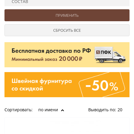
СОСТАВ
Ушковые
Цепочки шарики с замком
Ткани
Шторные
Шнуры
Элементы декора
Сумочная фурнитура
Сортировать:
по имени
Выводить по:
20