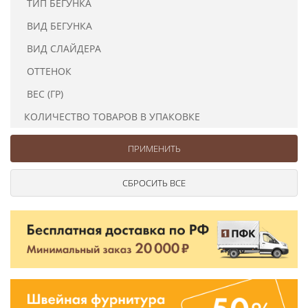
ТИП БЕГУНКА
Ушковые
Цепочки шарики с замком
Ткани
Шторные
Шнуры
ВИД БЕГУНКА
Элементы декора
ВИД СЛАЙДЕРА
Сумочная фурнитура
ОТТЕНОК
ВЕС (ГР)
КОЛИЧЕСТВО ТОВАРОВ В УПАКОВКЕ