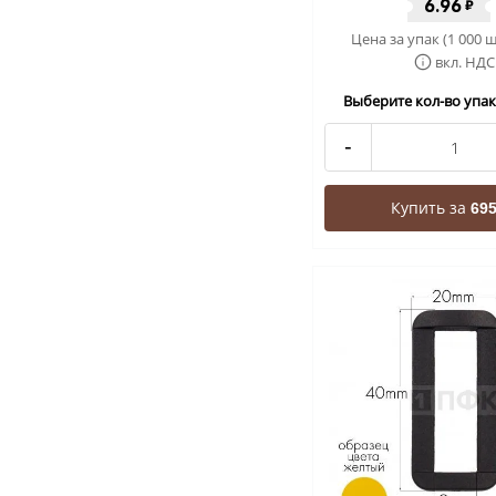
6.96
₽
Цена за упак (1 000 ш
вкл. НДС
Выберите кол-во упак 
-
Купить за
695