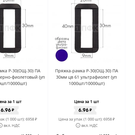
мка Р-30(ОЩ-30) ПА
Пряжка-рамка Р-30(ОЩ-30) ПА
черно-фиолетовый (уп
30мм цв 61 ультрафиолет (уп
0шт/10000шт)
1000шт/10000шт)
ена за 1 шт
Цена за 1 шт
6.96
6.96
₽
₽
ак (1 000 шт):
6958
Цена за упак (1 000 шт):
6958
₽
₽
вкл. НДС
вкл. НДС