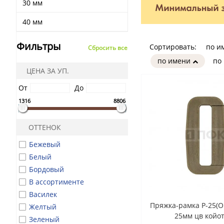
30 мм
40 мм
Фильтры
Сортировать:
по и
Сбросить все
по имени
по
ЦЕНА ЗА УП.
От
До
1316
8806
ОТТЕНОК
Бежевый
Белый
Бордовый
В ассортименте
Василек
Пряжка-рамка Р-25(
Желтый
25мм цв койот
Зеленый