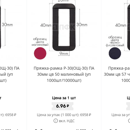
ОЩ-30) ПА
Пряжка-рамка Р-30(ОЩ-30) ПА
Пряжка-ра
ный (уп
30мм цв 50 малиновый (уп
30мм цв 57 
шт)
1000шт/10000шт)
100
т
Цена за 1 шт
Ц
6.96
₽
т):
6958
Цена за упак (1 000 шт):
6958
Цена за уп
₽
₽
вкл. НДС