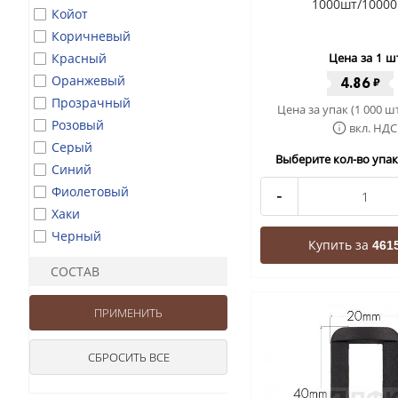
1000шт/10000
Койот
Коричневый
Красный
Цена за 1 ш
Оранжевый
4.86
₽
Прозрачный
Цена за упак (1 000 ш
Розовый
вкл. НДС
Серый
Выберите кол-во упак 
Синий
Фиолетовый
-
Хаки
Черный
Купить за
4615
СОСТАВ