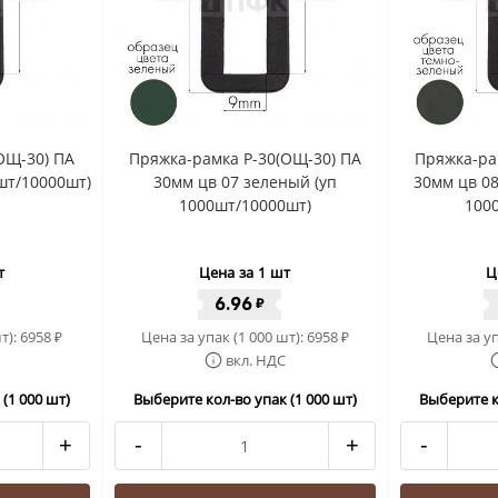
ОЩ-30) ПА
Пряжка-рамка Р-30(ОЩ-30) ПА
Пряжка-ра
шт/10000шт)
30мм цв 07 зеленый (уп
30мм цв 08
1000шт/10000шт)
100
т
Цена за 1 шт
Ц
6.96
₽
т):
6958
Цена за упак (1 000 шт):
6958
Цена за уп
₽
₽
вкл. НДС
(1 000 шт)
Выберите кол-во упак (1 000 шт)
Выберите к
+
-
+
-