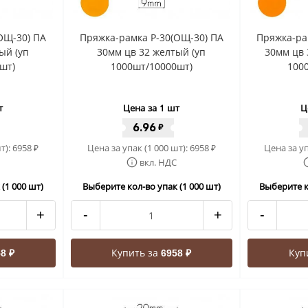
ОЩ-30) ПА
Пряжка-рамка Р-30(ОЩ-30) ПА
Пряжка-ра
ый (уп
30мм цв 32 желтый (уп
30мм цв 
шт)
1000шт/10000шт)
100
т
Цена за 1 шт
Ц
6.96
₽
т):
6958
Цена за упак (1 000 шт):
6958
Цена за уп
₽
₽
вкл. НДС
(1 000 шт)
Выберите кол-во упак (1 000 шт)
Выберите к
+
-
+
-
Купить за
Куп
8 ₽
6958 ₽