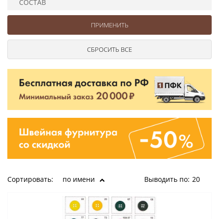
СОСТАВ
Ушковые
Цепочки шарики с замком
Ткани
Шторные
Шнуры
Элементы декора
Сумочная фурнитура
Сортировать:
по имени
Выводить по:
20