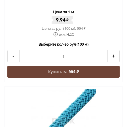
Цена за 1 м
9.94
₽
Цена за рул (100 м):
994
₽
вкл. НДС
Выберите кол-во рул (100 м)
-
+
Купить за
994 ₽