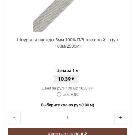
Шнур для одежды 5мм 100% П/Э цв серый св (уп
100м/2500м)
Цена за 1 м
10.39
₽
Цена за рул (100 м):
1038.8
₽
вкл. НДС
Выберите кол-во рул (100 м)
-
+
Купить за
1038.8 ₽