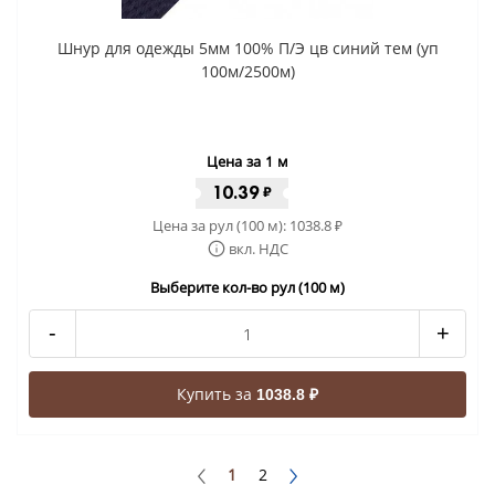
Шнур для одежды 5мм 100% П/Э цв синий тем (уп
100м/2500м)
Цена за 1 м
10.39
₽
Цена за рул (100 м):
1038.8
₽
вкл. НДС
Выберите кол-во рул (100 м)
-
+
Купить за
1038.8 ₽
1
2