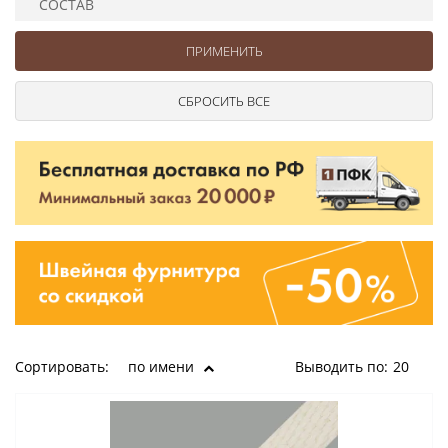
СОСТАВ
Ушковые
Цепочки шарики с замком
Ткани
Шторные
Шнуры
Элементы декора
Сумочная фурнитура
Сортировать:
по имени
Выводить по:
20