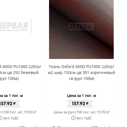
d 600D PU1000 220гр/
Ткань Oxford 600D PU1000 220гр/
0см цв 292 бежевый
м2 шир 150см цв 301 коричневый
(рул 100м)
св (рул 100м)
а за 1 пог. м
Цена за 1 пог. м
157.92
157.92
₽
₽
 (100 пог. м):
15792
Цена за рул (100 пог. м):
15792
₽
₽
вкл. НДС
вкл. НДС