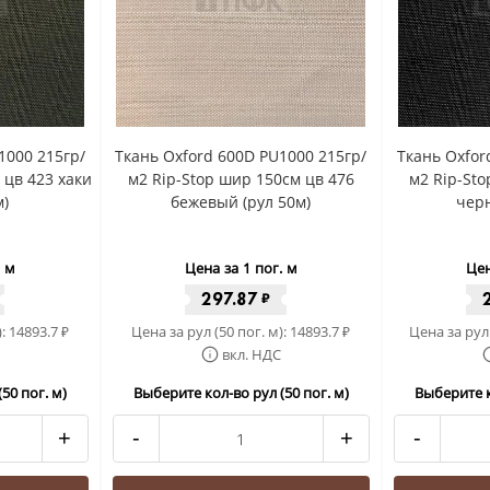
1000 215гр/
Ткань Oxford 600D PU1000 215гр/
Ткань Oxfor
 цв 423 хаки
м2 Rip-Stop шир 150см цв 476
м2 Rip-St
м)
бежевый (рул 50м)
черн
. м
Цена за 1 пог. м
Цен
297.87
₽
):
14893.7
Цена за рул (50 пог. м):
14893.7
Цена за рул 
₽
₽
вкл. НДС
50 пог. м)
Выберите кол-во рул (50 пог. м)
Выберите к
+
-
+
-