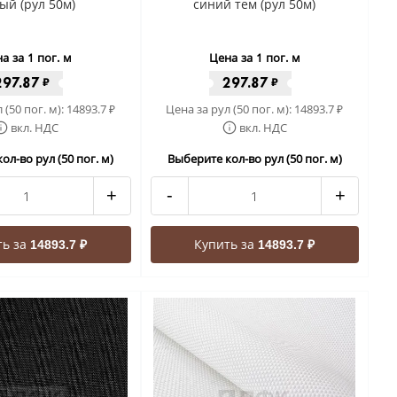
ый (рул 50м)
синий тем (рул 50м)
а за 1 пог. м
Цена за 1 пог. м
297.87
297.87
₽
₽
 (50 пог. м):
14893.7
Цена за рул (50 пог. м):
14893.7
₽
₽
вкл. НДС
вкл. НДС
ол-во рул (50 пог. м)
Выберите кол-во рул (50 пог. м)
+
-
+
ть за
Купить за
14893.7 ₽
14893.7 ₽