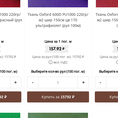
1000 220гр/
Ткань Oxford 600D PU1000 220гр/
Ткань Oxfor
красный (рул
м2 шир 150см цв 170
м2 шир 150
ультрафиолет (рул 100м)
. м
Цена за 1 пог. м
Цен
157.92
₽
м):
15792
Цена за рул (100 пог. м):
15792
Цена за рул
₽
₽
вкл. НДС
100 пог. м)
Выберите кол-во рул (100 пог. м)
Выберите ко
+
-
+
-
Купить за
Купи
92 ₽
15792 ₽