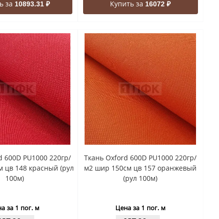
ь за
Купить за
10893.31 ₽
16072 ₽
d 600D PU1000 220гр/
Ткань Oxford 600D PU1000 220гр/
 цв 148 красный (рул
м2 шир 150см цв 157 оранжевый
100м)
(рул 100м)
а за 1 пог. м
Цена за 1 пог. м