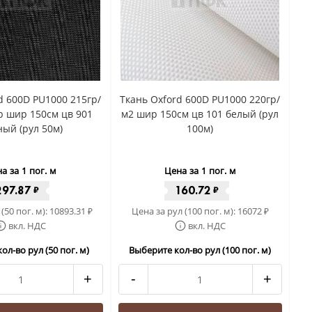
d 600D PU1000 215гр/
Ткань Oxford 600D PU1000 220гр/
op шир 150см цв 901
м2 шир 150см цв 101 белый (рул
ый (рул 50м)
100м)
а за 1 пог. м
Цена за 1 пог. м
297.87
160.72
₽
₽
(50 пог. м):
10893.31
Цена за рул (100 пог. м):
16072
₽
₽
вкл. НДС
вкл. НДС
ол-во рул (50 пог. м)
Выберите кол-во рул (100 пог. м)
+
-
+