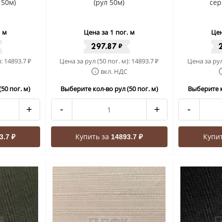
 50м)
(рул 50м)
сер
. м
Цена за 1 пог. м
Цен
297.87
₽
):
14893.7
Цена за рул (50 пог. м):
14893.7
Цена за рул
₽
₽
вкл. НДС
50 пог. м)
Выберите кол-во рул (50 пог. м)
Выберите к
+
-
+
-
Купить за
Купи
3.7 ₽
14893.7 ₽