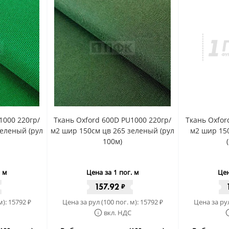
1000 220гр/
Ткань Oxford 600D PU1000 220гр/
Ткань Oxfor
зеленый (рул
м2 шир 150см цв 265 зеленый (рул
м2 шир 15
100м)
. м
Цена за 1 пог. м
Цен
157.92
₽
м):
15792
Цена за рул (100 пог. м):
15792
Цена за рул
₽
₽
вкл. НДС