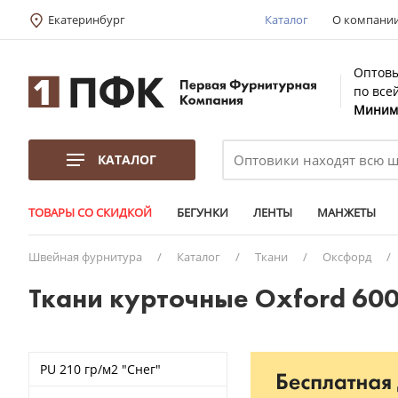
Екатеринбург
Каталог
О компани
Оптовы
по все
Минима
КАТАЛОГ
ТОВАРЫ СО СКИДКОЙ
БЕГУНКИ
ЛЕНТЫ
МАНЖЕТЫ
Швейная фурнитура
/
Каталог
/
Ткани
/
Оксфорд
/
Ткани курточные Oxford 600
PU 210 гр/м2 "Снег"