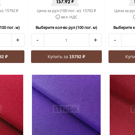
157.92
₽
м):
15792
Цена за рул (100 пог. м):
15792
Цена за рул
₽
₽
вкл. НДС
100 пог. м)
Выберите кол-во рул (100 пог. м)
Выберите ко
+
-
+
-
Купить за
Купи
92 ₽
15792 ₽