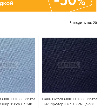
Выводить по:
20
d 600D PU1000 215гр/
Ткань Oxford 600D PU1000 215гр/
op шир 150см цв 340
м2 Rip-Stop шир 150см цв 408