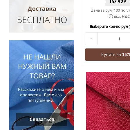
157.92
₽
Цена за рул (100 пог. 
вкл. НДС
Выберите кол-во рул (
-
Купить за
157