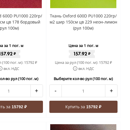
d 600D PU1000 220гр/
Ткань Oxford 600D PU1000 220гр/
см цв 178 бордовый
м2 шир 150см цв 229 неон-лимон
(рул 100м)
(рул 100м)
а за 1 пог. м
Цена за 1 пог. м
157.92
157.92
₽
₽
 (100 пог. м):
15792
Цена за рул (100 пог. м):
15792
₽
₽
вкл. НДС
вкл. НДС
л-во рул (100 пог. м)
Выберите кол-во рул (100 пог. м)
+
-
+
ть за
Купить за
15792 ₽
15792 ₽