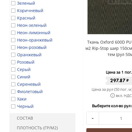
Зеленый
Коричневый
Красный
Неон-зеленый
Неон-лимонный
Неон-оранжевый
Ткань Oxford 600D PU
Неон-розовый
м2 Rip-Stop шир 150см
тем (рул 50
Оранжевый
Розовый
Серый
Цена за 1 пог
Синий
297.87
₽
Сиреневый
Цена за рул (50 пог. м
Фиолетовый
вкл. НДС
Хаки
Выберите кол-во рул (
Черный
-
СОСТАВ
ПЛОТНОСТЬ (ГР/М2)