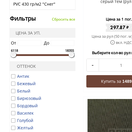
серый тем (рул
PVC 430 гр/м2 "Снег"
Фильтры
Цена за 1 пог
Сбросить все
297.87
₽
ЦЕНА ЗА УП.
Цена за рул (50 пог. м
вкл. НДС
От
До
6118
18355
Выберите кол-во рул (
-
ОТТЕНОК
Антик
Купить за
1489
Бежевый
Белый
Бирюзовый
Бордовый
Василек
Голубой
Желтый