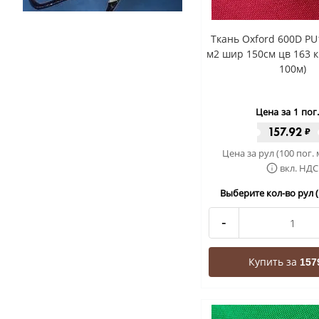
Ткань Oxford 600D PU
м2 шир 150см цв 163 
100м)
Цена за 1 пог
157.92
₽
Цена за рул (100 пог. 
вкл. НДС
Выберите кол-во рул (
-
Купить за
157