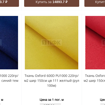
Купить за
Купит
3.7 ₽
14893.7 ₽
1000 220гр/
Ткань Oxford 600D PU1000 220гр/
Ткань Oxfor
1 синий тем
м2 шир 150см цв 111 желтый (рул
м2 шир 150см
100м)
. м
Цена за 1 пог. м
Цен