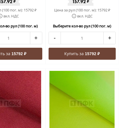
157.92
157.92
₽
₽
 (100 пог. м):
15792
Цена за рул (100 пог. м):
15792
₽
₽
вкл. НДС
вкл. НДС
л-во рул (100 пог. м)
Выберите кол-во рул (100 пог. м)
+
-
+
ть за
Купить за
15792 ₽
15792 ₽