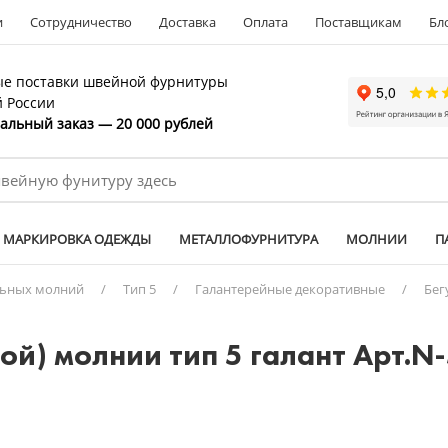
и
Сотрудничество
Доставка
Оплата
Поставщикам
Бл
е поставки швейной фурнитуры
й России
льный заказ — 20 000 рублей
МАРКИРОВКА ОДЕЖДЫ
МЕТАЛЛОФУРНИТУРА
МОЛНИИ
П
льных молний
/
Тип 5
/
Галантерейные декоративные
/
Бег
ой) молнии тип 5 галант Арт.N-