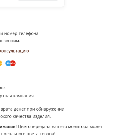
ой номер телефона
резвоним.
 консультацию
воз
ртная компания
зврата денег при обнаружении
охого качества изделия.
Цветопередача вашего монитора может
имание!
т реального цвета товара!