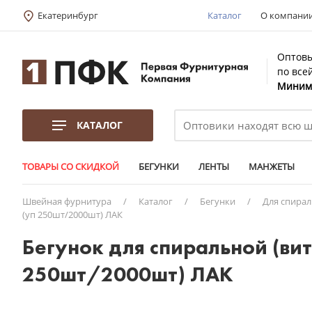
Екатеринбург
Каталог
О компани
Оптовы
по все
Минима
КАТАЛОГ
ТОВАРЫ СО СКИДКОЙ
БЕГУНКИ
ЛЕНТЫ
МАНЖЕТЫ
Швейная фурнитура
/
Каталог
/
Бегунки
/
Для спира
(уп 250шт/2000шт) ЛАК
Бегунок для спиральной (вит
250шт/2000шт) ЛАК