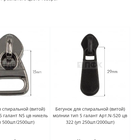
я спиральной (витой)
Бегунок для спиральной (витой)
5 галант N5 цв никель
молнии тип 5 галант Арт.N-520 цв
п 500шт/2500шт)
322 (уп 250шт/2000шт)