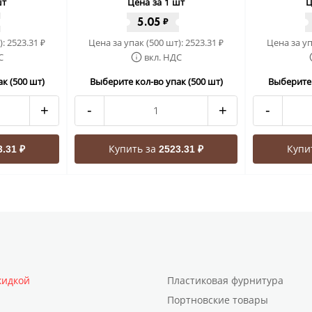
шт
Цена за 1 шт
Ц
5.05
₽
):
2523.31
Цена за упак (500 шт):
2523.31
Цена за уп
₽
₽
С
вкл. НДС
к (500 шт)
Выберите кол-во упак (500 шт)
Выберите 
+
-
+
-
Купить за
Купи
3.31 ₽
2523.31 ₽
кидкой
Пластиковая фурнитура
Портновские товары