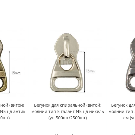
ной (витой)
Бегунок для спиральной (витой)
Бегунок дл
 N5 цв антик
молнии тип 5 галант N5 цв никель
молнии тип 
00шт)
(уп 500шт/2500шт)
тем (у