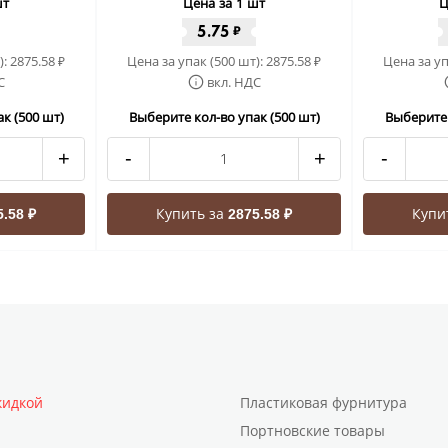
шт
Цена за 1 шт
Ц
5.75
₽
):
2875.58
Цена за упак (500 шт):
2875.58
Цена за уп
₽
₽
С
вкл. НДС
к (500 шт)
Выберите кол-во упак (500 шт)
Выберите 
+
-
+
-
Купить за
Купи
5.58 ₽
2875.58 ₽
кидкой
Пластиковая фурнитура
Портновские товары