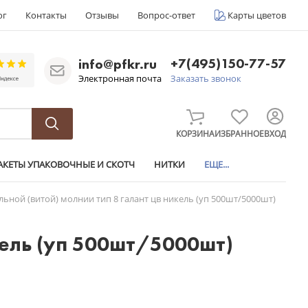
ог
Контакты
Отзывы
Вопрос-ответ
Карты цветов
+7(495)150-77-57
info@pfkr.ru
Электронная почта
Заказать звонок
КОРЗИНА
ИЗБРАННОЕ
ВХОД
АКЕТЫ УПАКОВОЧНЫЕ И СКОТЧ
НИТКИ
ЕЩЕ...
льной (витой) молнии тип 8 галант цв никель (уп 500шт/5000шт)
кель (уп 500шт/5000шт)