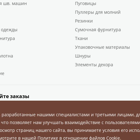
я шв. машин
Пуговицы
Пуллеры для молний
Резинки
 одежды
Сумочная фурнитура
нитура
Ткани
Упаковочные материалы
олотна
Шнуры
Элементы декора
ие
йте заказы
, разработанные нашими специалистами и третьими лицами, д
 что позволяет нам улучшать взаимодействие с пользователями
осмотр страниц нашего сайта, вы принимаете условия его испо
ны.
смотрите в нашей
Политике в отношении файлов Cookie
.