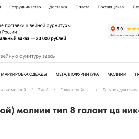
и
Сотрудничество
Доставка
Оплата
Поставщикам
Бл
е поставки швейной фурнитуры
й России
льный заказ — 20 000 рублей
МАРКИРОВКА ОДЕЖДЫ
МЕТАЛЛОФУРНИТУРА
МОЛНИИ
П
льных молний
/
Тип 8
/
Галантерейные
/
Бегунок для спира
той) молнии тип 8 галант цв ни