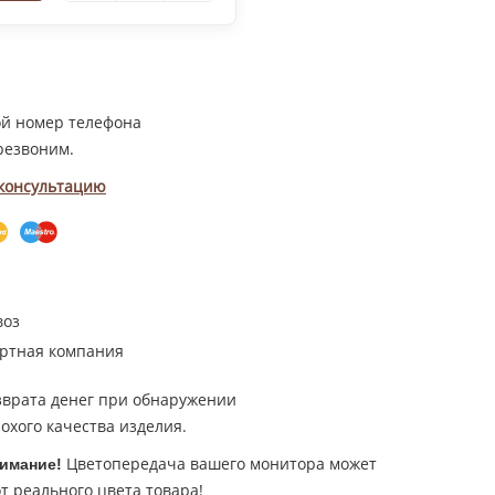
ой номер телефона
резвоним.
 консультацию
воз
ртная компания
зврата денег при обнаружении
охого качества изделия.
Цветопередача вашего монитора может
имание!
т реального цвета товара!