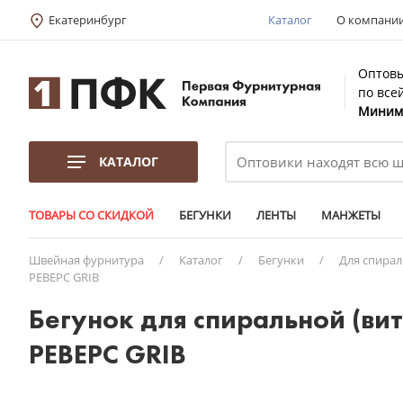
Екатеринбург
Каталог
О компани
Оптовы
по все
Минима
КАТАЛОГ
ТОВАРЫ СО СКИДКОЙ
БЕГУНКИ
ЛЕНТЫ
МАНЖЕТЫ
Швейная фурнитура
/
Каталог
/
Бегунки
/
Для спира
РЕВЕРС GRIB
Бегунок для спиральной (ви
РЕВЕРС GRIB