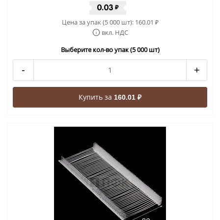
0.03
₽
Цена за упак (5 000 шт):
160.01
₽
вкл. НДС
Выберите кол-во упак (5 000 шт)
-
+
Купить за
160.01 ₽